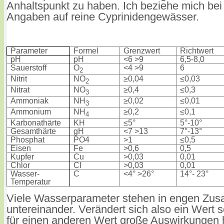
Anhaltspunkt zu haben. Ich beziehe mich bei
Angaben auf reine Cyprinidengewässer.
Parameter
Formel
Grenzwert
Richtwert
pH
pH
<6 >9
6,5-8,0
Sauerstoff
O
<4 >9
6
2
Nitrit
NO
≥0,04
≤0,03
2
Nitrat
NO
≥0,4
≤0,3
3
Ammoniak
NH
≥0,02
≤0,01
3
Ammonium
NH
≥0,2
≤0,1
4
Karbonathärte
KH
≤5°
5°-10°
Gesamthärte
gH
<7 >13
7°-13°
Phosphat
PO4
>1
≤0,5
Eisen
Fe
>0,6
0,5
Kupfer
Cu
>0,03
0,01
Chlor
Cl
>0,03
0,01
Wasser-
C
<4° >26°
14°- 23°
Temperatur
Viele Wasserparameter stehen in engen Z
untereinander. Verändert sich also ein Wert 
für einen anderen Wert große Auswirkungen 