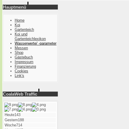
Hauptmenü
Home
Koi
Gartenteich
Koi und
Gartenteichlexikon
Wasserwerte/ -parameter
Messen
Shop
Gästebuch
Impressum
Finanzierung
Cookies
Link's
CoalaWeb Traffic
Heute
143
Gestern
188
Woche
714